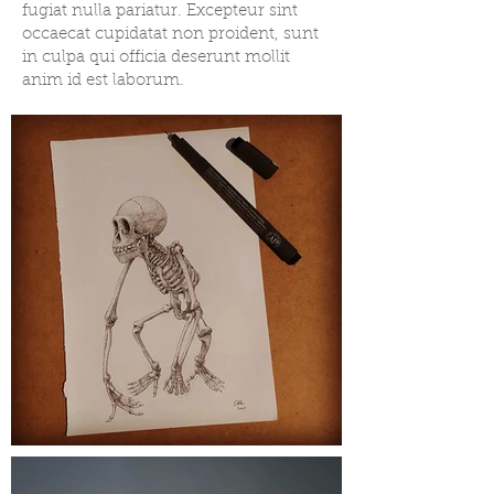
fugiat nulla pariatur. Excepteur sint
occaecat cupidatat non proident, sunt
in culpa qui officia deserunt mollit
anim id est laborum.